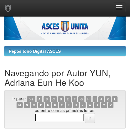
Skip
navigation
Repositório Digital ASCES
Navegando por Autor YUN,
Adriana Eun He Koo
Ir para:
0-9
A
B
C
D
E
F
G
H
I
J
K
L
M
N
O
P
Q
R
S
T
U
V
W
X
Y
Z
ou entre com as primeiras letras: