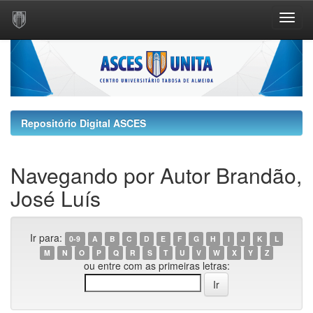
Skip
navigation
Repositório Digital ASCES
Navegando por Autor Brandão,
José Luís
Ir para:
0-9
A
B
C
D
E
F
G
H
I
J
K
L
M
N
O
P
Q
R
S
T
U
V
W
X
Y
Z
ou entre com as primeiras letras: