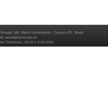
Portugal, 584, Bairro Universitário - Caruaru-PE - Brasil
ail: asces@asces.edu.br
ral Telefônica: +55 (81) 2103.2000