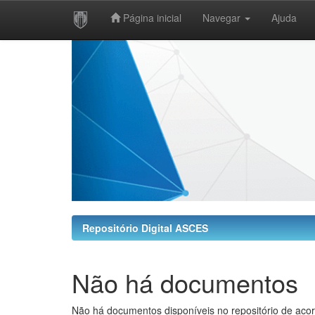
Página inicial
Navegar
Ajuda
Skip
navigation
Repositório Digital ASCES
Não há documentos
Não há documentos disponíveis no repositório de acor