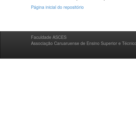
Página inicial do repositório
Faculdade ASCES
Associação Caruaruense de Ensino Superior e Técnic