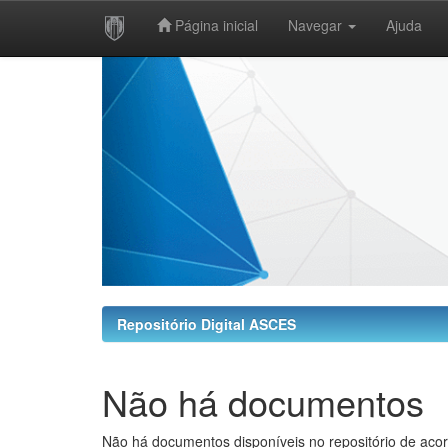
Página inicial
Navegar
Ajuda
Skip
navigation
Repositório Digital ASCES
Não há documentos
Não há documentos disponíveis no repositório de acor