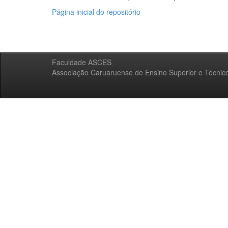
Página inicial do repositório
Faculdade ASCES
Associação Caruaruense de Ensino Superior e Técnic