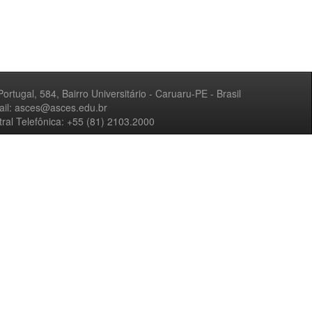
Portugal, 584, Bairro Universitário - Caruaru-PE - Brasil
ail: asces@asces.edu.br
ral Telefônica: +55 (81) 2103.2000