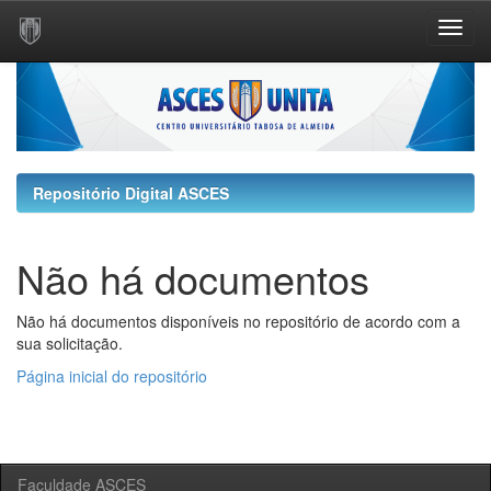
Skip
navigation
Repositório Digital ASCES
Não há documentos
Não há documentos disponíveis no repositório de acordo com a
sua solicitação.
Página inicial do repositório
Faculdade ASCES