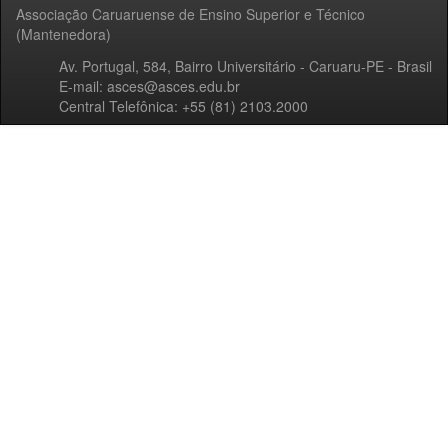
Associação Caruaruense de Ensino Superior e Técnico
(Mantenedora)
Av. Portugal, 584, Bairro Universitário - Caruaru-PE - Brasil
E-mail: asces@asces.edu.br
Central Telefônica: +55 (81) 2103.2000