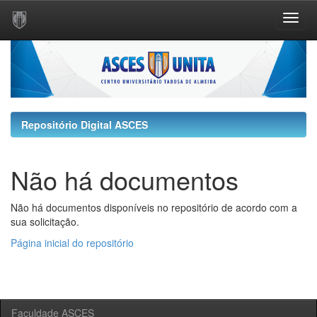
Skip
navigation
Repositório Digital ASCES
Não há documentos
Não há documentos disponíveis no repositório de acordo com a
sua solicitação.
Página inicial do repositório
Faculdade ASCES