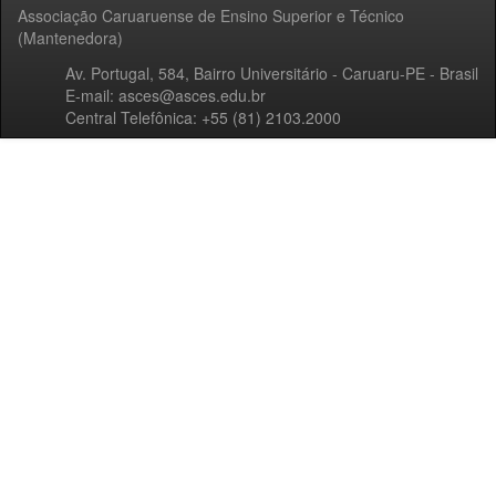
Associação Caruaruense de Ensino Superior e Técnico
(Mantenedora)
Av. Portugal, 584, Bairro Universitário - Caruaru-PE - Brasil
E-mail: asces@asces.edu.br
Central Telefônica: +55 (81) 2103.2000