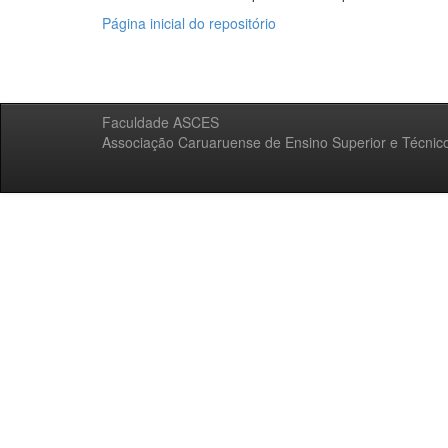
Página inicial do repositório
Faculdade ASCES
Associação Caruaruense de Ensino Superior e Técnic