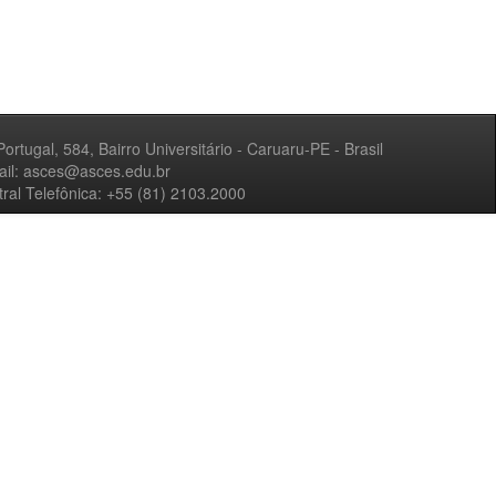
Portugal, 584, Bairro Universitário - Caruaru-PE - Brasil
ail: asces@asces.edu.br
ral Telefônica: +55 (81) 2103.2000