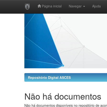
Página inicial
Navegar
Ajuda
Skip
navigation
Repositório Digital ASCES
Não há documentos
Não há documentos disponíveis no repositório de acor