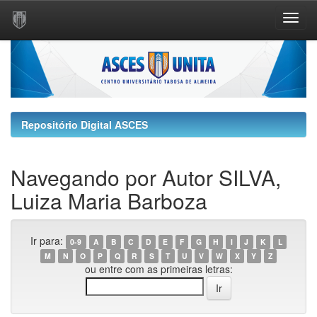
Skip
navigation
Repositório Digital ASCES
Navegando por Autor SILVA,
Luiza Maria Barboza
Ir para:
0-9
A
B
C
D
E
F
G
H
I
J
K
L
M
N
O
P
Q
R
S
T
U
V
W
X
Y
Z
ou entre com as primeiras letras: