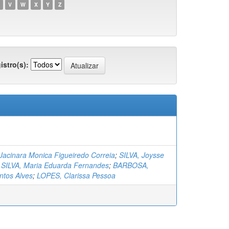
V
W
X
Y
Z
istro(s):
acinara Monica Figueiredo Correia
;
SILVA, Joysse
;
SILVA, Maria Eduarda Fernandes
;
BARBOSA,
ntos Alves
;
LOPES, Clarissa Pessoa