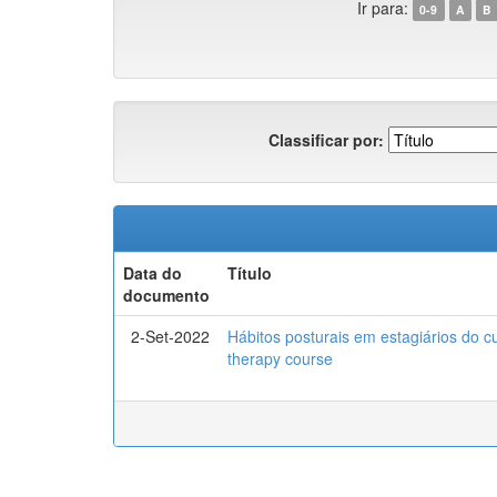
Ir para:
0-9
A
B
Classificar por:
Data do
Título
documento
2-Set-2022
Hábitos posturais em estagiários do cur
therapy course