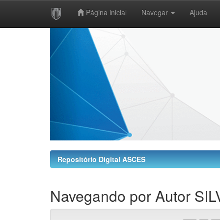
Página inicial
Navegar
Ajuda
Skip
navigation
Repositório Digital ASCES
Navegando por Autor SIL