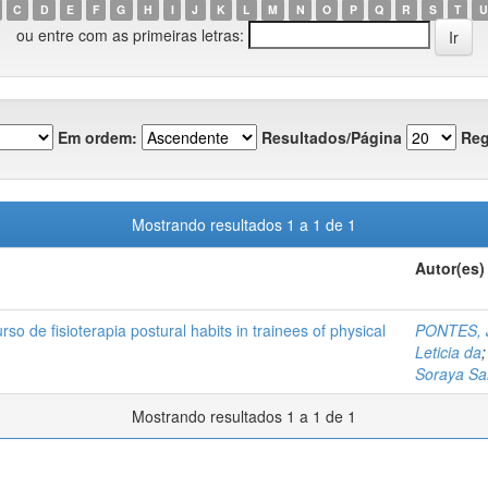
C
D
E
F
G
H
I
J
K
L
M
N
O
P
Q
R
S
T
U
ou entre com as primeiras letras:
Em ordem:
Resultados/Página
Reg
Mostrando resultados 1 a 1 de 1
Autor(es)
so de fisioterapia postural habits in trainees of physical
PONTES, J
Leticia da
Soraya Sa
Mostrando resultados 1 a 1 de 1