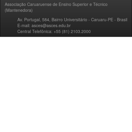
Associação Caruaruense de Ensino Superior e Técnico
(Mantenedora)
Av. Portugal, 584, Bairro Universitário - Caruaru-PE - Brasil
E-mail: asces@asces.edu.br
Central Telefônica: +55 (81) 2103.2000