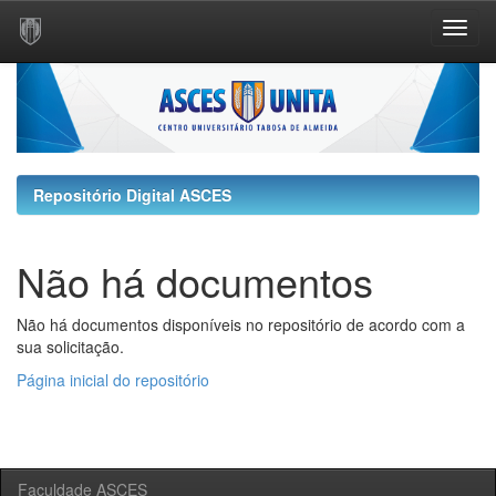
Skip
navigation
Repositório Digital ASCES
Não há documentos
Não há documentos disponíveis no repositório de acordo com a
sua solicitação.
Página inicial do repositório
Faculdade ASCES