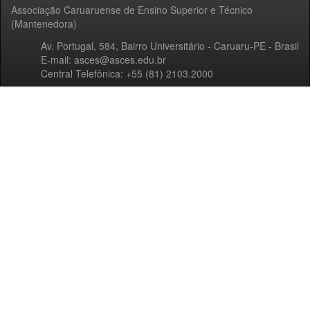
Associação Caruaruense de Ensino Superior e Técnico
(Mantenedora)
Av. Portugal, 584, Bairro Universitário - Caruaru-PE - Brasil
E-mail: asces@asces.edu.br
Central Telefônica: +55 (81) 2103.2000