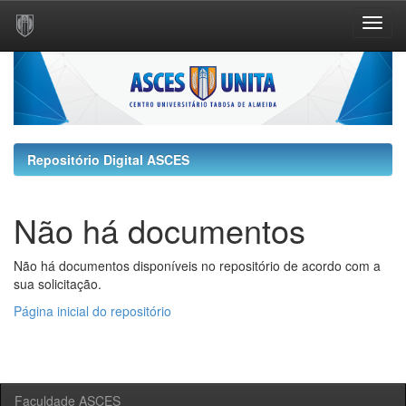
Skip
navigation
Repositório Digital ASCES
Não há documentos
Não há documentos disponíveis no repositório de acordo com a
sua solicitação.
Página inicial do repositório
Faculdade ASCES