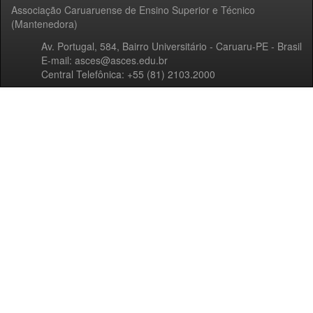
Associação Caruaruense de Ensino Superior e Técnico
(Mantenedora)
Av. Portugal, 584, Bairro Universitário - Caruaru-PE - Brasil
E-mail: asces@asces.edu.br
Central Telefônica: +55 (81) 2103.2000