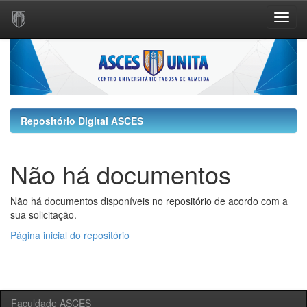
Skip
navigation
Repositório Digital ASCES
Não há documentos
Não há documentos disponíveis no repositório de acordo com a
sua solicitação.
Página inicial do repositório
Faculdade ASCES