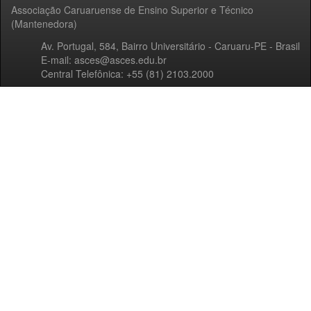
Associação Caruaruense de Ensino Superior e Técnico
(Mantenedora)
Av. Portugal, 584, Bairro Universitário - Caruaru-PE - Brasil
E-mail: asces@asces.edu.br
Central Telefônica: +55 (81) 2103.2000