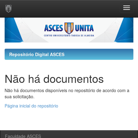
Skip
navigation
Repositório Digital ASCES
Não há documentos
Não há documentos disponíveis no repositório de acordo com a
sua solicitação.
Página inicial do repositório
Faculdade ASCES