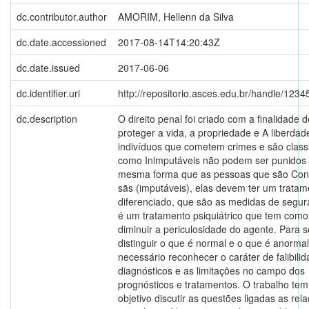
dc.contributor.author
AMORIM, Hellenn da Silva
dc.date.accessioned
2017-08-14T14:20:43Z
dc.date.issued
2017-06-06
dc.identifier.uri
http://repositorio.asces.edu.br/handle/123
dc.description
O direito penal foi criado com a finalidade d
proteger a vida, a propriedade e A liberdad
indivíduos que cometem crimes e são class
como Inimputáveis não podem ser punidos
mesma forma que as pessoas que são Con
sãs (imputáveis), elas devem ter um tratam
diferenciado, que são as medidas de segur
é um tratamento psiquiátrico que tem como 
diminuir a periculosidade do agente. Para s
distinguir o que é normal e o que é anormal
necessário reconhecer o caráter de falibili
diagnósticos e as limitações no campo dos
prognósticos e tratamentos. O trabalho te
objetivo discutir as questões ligadas as rel