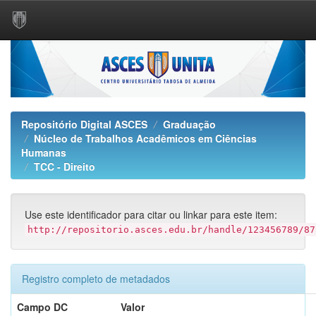
Skip
navigation
Repositório Digital ASCES
Graduação
Núcleo de Trabalhos Acadêmicos em Ciências
Humanas
TCC - Direito
Use este identificador para citar ou linkar para este item:
http://repositorio.asces.edu.br/handle/123456789/87
Registro completo de metadados
Campo DC
Valor