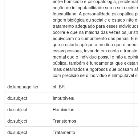
entre homicídio e psicopatologia, problema
noção de inimputabilidade sob o solo epist
foucaultiano. A personalidade psicopática p
origem biológica ou social e o estado não d
tratamento adequado para esses indivíduo
ocorre é que na maioria das vezes os jurist
equivocam no cumprimento das penas. É n
que o estado aplique a medida que é adeq
essas pessoas, levando em conta o transto
mental que o individuo possui e não a opin
pública, também é fundamental que exist
mais detalhados e rigorosos que possam af
com precisão se o individuo é inimputável 
dc.language.iso
pt_BR
dc.subject
Imputáveis
dc.subject
Homicídios
dc.subject
Transtornos
dc.subject
Tratamento