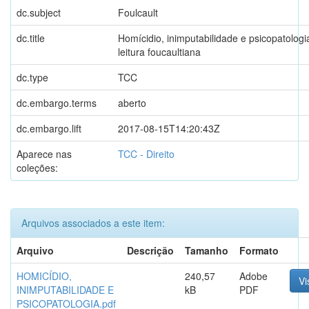
dc.subject
Foulcault
dc.title
Homícidio, inimputabilidade e psicopatologi
leitura foucaultiana
dc.type
TCC
dc.embargo.terms
aberto
dc.embargo.lift
2017-08-15T14:20:43Z
Aparece nas
TCC - Direito
coleções:
Arquivos associados a este item:
Arquivo
Descrição
Tamanho
Formato
HOMICÍDIO,
240,57
Adobe
Vi
INIMPUTABILIDADE E
kB
PDF
PSICOPATOLOGIA.pdf